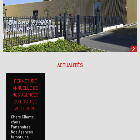
ACTUALITÉS
FERMETURE
ANNUELLE DE
NOS AGENCES
DU 03 AU 21
AOUT 2026
Chers Clients,
chers
Partenaires,
Nos Agences
feront une