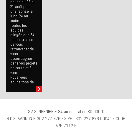
pause du 03 au
21 août pour
une reprise le
lundi 24 au
matin.
Toutes les
équipes
d’Ingénierie 84
auront à cœur
de vous
retrouver et de
vous
accompagner
dans vos projets
en cours et à
venir.
Nous vous
souhaitons de...
S.A.S INGENIERIE 84 au capital de 80 000 €
R.C.S. AVIGNON B 302 277 876 - SIRET 302 277 876 00041 - CODE
APE 7112 B