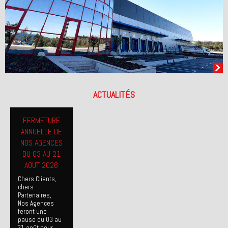
ACTUALITÉS
FERMETURE
ANNUELLE DE
NOS AGENCES
DU 03 AU 21
AOUT 2026
Chers Clients,
chers
Partenaires,
Nos Agences
feront une
pause du 03 au
21 août pour