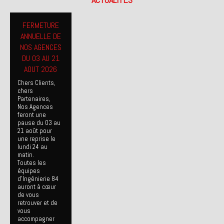
FERMETURE
ANNUELLE DE
NOS AGENCES
DU 03 AU 21
AOUT 2026
Chers Clients,
chers
Partenaires,
Nos Agences
feront une
pause du 03 au
21 août pour
une reprise le
lundi 24 au
matin.
Toutes les
équipes
d’Ingénierie 84
auront à cœur
de vous
retrouver et de
vous
accompagner