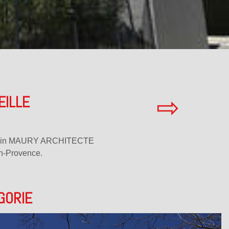
⇨
EILLE
: Alain MAURY ARCHITECTE
n-Provence.
GORIE